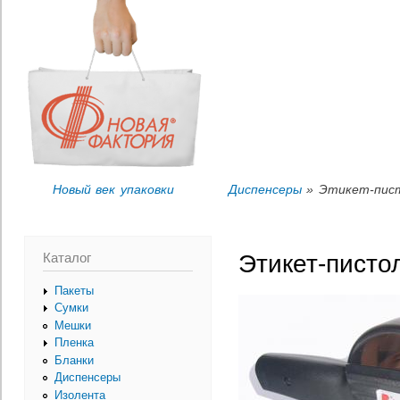
Пер
Вы здесь
ос
со
Новый век упаковки
Диспенсеры
» Этикет-писто
Каталог
Этикет-пистол
Пакеты
Сумки
Мешки
Пленка
Бланки
Диспенсеры
Изолента