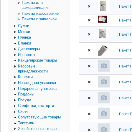
Пакеты для
✖
Пакет П
замораживания
Пакеты жаростойкие
Пакеты с защелкой
✖
Пакет П
Сумки
Мешки
✖
Пакет 
Пленка
Бланки
Диспенсеры
✖
Пакет 
Изолента
Канцелярские товары
Кассовые
✖
Пакет 
принадлежности
Колечки
✖
Пакет П
Новогодняя упаковка
Подарочная упаковка
Поддоны
✖
Пакет П
Посуда
Салфетки, скатерти
Скотч
✖
Пакет 
Сопутствующие товары
Текстиль
Хозяйственные товары
✖
Пакет 