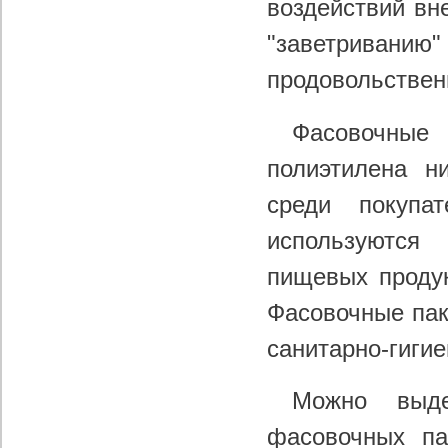
воздействий вн
"заветривани
продовольствен
Фасовочные
полиэтилена н
среди покупа
используются
пищевых продук
Фасовочные пак
санитарно-гиги
Можно выде
фасовочных п