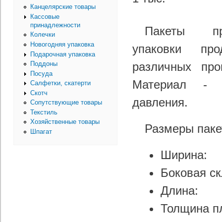
Канцелярские товары
Кассовые
принадлежности
Пакеты пр
Колечки
Новогодняя упаковка
упаковки пр
Подарочная упаковка
различных про
Поддоны
Посуда
Материал - п
Салфетки, скатерти
Скотч
давления.
Сопутствующие товары
Текстиль
Хозяйственные товары
Размеры пак
Шпагат
Ширин
Боковая с
Длин
Толщина 