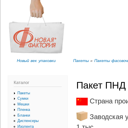
Пер
Вы здесь
ос
со
Новый век упаковки
Пакеты
»
Пакеты фасово
Каталог
Пакет ПНД 
Пакеты
Сумки
Страна прои
Мешки
Пленка
Заводская у
Бланки
Диспенсеры
1 тыс.
Изолента