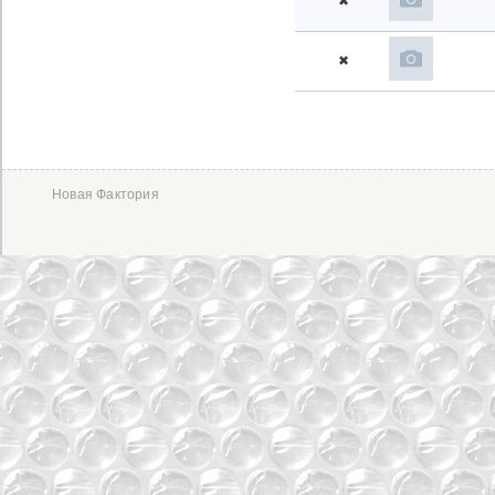
✖
✖
Новая Фактория