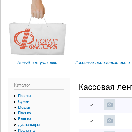
Пер
Вы здесь
ос
со
Новый век упаковки
Кассовые принадлежности
Каталог
Кассовая лен
Пакеты
Сумки
✔
Мешки
Пленка
Бланки
✔
Диспенсеры
Изолента