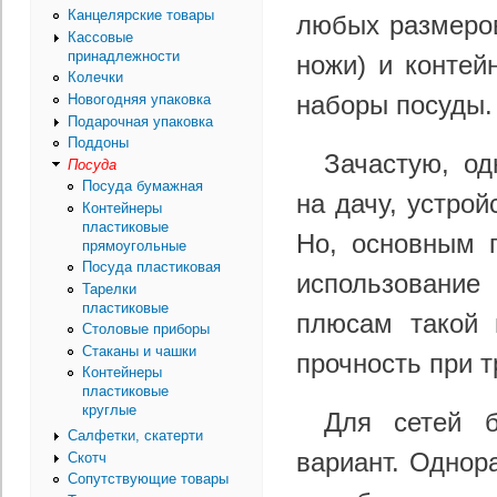
Канцелярские товары
любых размеров
Кассовые
принадлежности
ножи) и контей
Колечки
наборы посуды.
Новогодняя упаковка
Подарочная упаковка
Поддоны
Зачастую, од
Посуда
Посуда бумажная
на дачу, устро
Контейнеры
пластиковые
Но, основным 
прямоугольные
Посуда пластиковая
использование
Тарелки
пластиковые
плюсам такой 
Столовые приборы
Стаканы и чашки
прочность при т
Контейнеры
пластиковые
круглые
Для сетей б
Салфетки, скатерти
вариант. Однор
Скотч
Сопутствующие товары