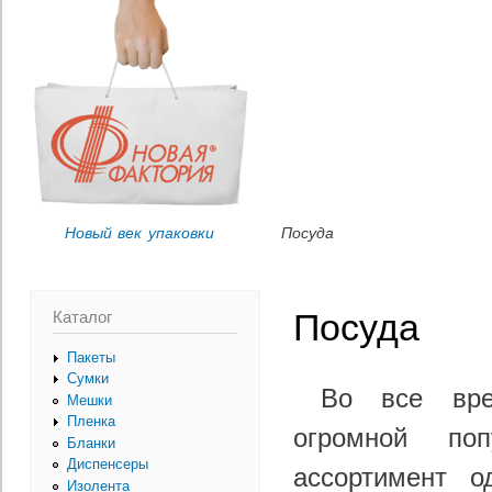
Пер
Вы здесь
ос
со
Новый век упаковки
Посуда
Каталог
Посуда
Пакеты
Сумки
Во все вре
Мешки
Пленка
огромной по
Бланки
Диспенсеры
ассортимент о
Изолента