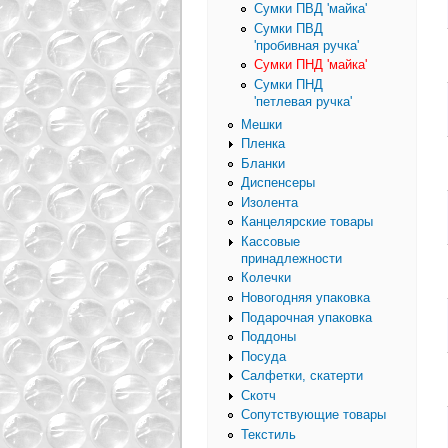
Сумки ПВД 'майка'
Сумки ПВД
'пробивная ручка'
Сумки ПНД 'майка'
Сумки ПНД
'петлевая ручка'
Мешки
Пленка
Бланки
Диспенсеры
Изолента
Канцелярские товары
Кассовые
принадлежности
Колечки
Новогодняя упаковка
Подарочная упаковка
Поддоны
Посуда
Салфетки, скатерти
Скотч
Сопутствующие товары
Текстиль