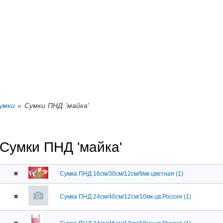
Перейти к
основному
содержанию
умки
» Сумки ПНД 'майка'
Сумки ПНД 'майка'
✖
Сумка ПНД 16см/30см/12см/9мк цветная (1)
✖
Сумка ПНД 24см/40см/12см/10мк цв.Россия (1)