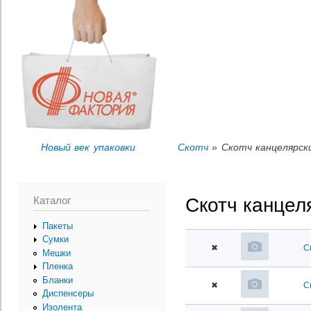
Пер
Вы здесь
ос
со
Новый век упаковки
Скотч
» Скотч канцелярск
Каталог
Скотч канцел
Пакеты
Сумки
✖
С
Мешки
Пленка
Бланки
✖
С
Диспенсеры
Изолента