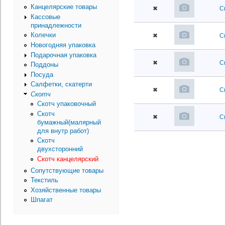
Канцелярские товары
✖
С
Кассовые
принадлежности
Колечки
✖
С
Новогодняя упаковка
Подарочная упаковка
✖
С
Поддоны
Посуда
Салфетки, скатерти
✖
С
Скотч
Скотч упаковочный
Скотч
✖
С
бумажный(малярный
для внутр работ)
Скотч
двухсторонний
Скотч канцелярский
Сопутствующие товары
Текстиль
Хозяйственные товары
Шпагат