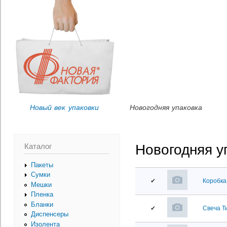
Пер
Вы здесь
ос
со
Новый век упаковки
Новогодняя упаковка
Каталог
Новогодняя у
Пакеты
Сумки
✔
Коробка 
Мешки
Пленка
Бланки
✔
Свеча Т
Диспенсеры
Изолента