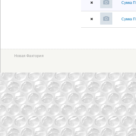
✖
Сумка П
✖
Сумка П
Новая Фактория