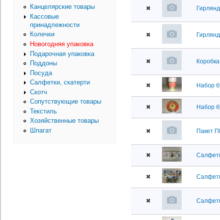
Канцелярские товары
✖
Гирлянд
Кассовые
принадлежности
Колечки
✖
Гирлянд
Новогодняя упаковка
Подарочная упаковка
✖
Коробка
Поддоны
Посуда
Салфетки, скатерти
✖
Набор б
Скотч
Сопутствующие товары
✖
Набор б
Текстиль
Хозяйственные товары
Шпагат
✖
Пакет П
✖
Салфетка
✖
Салфетк
✖
Салфетк