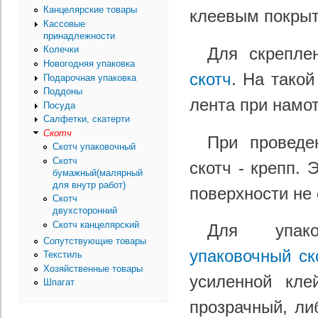
Канцелярские товары
клеевым покрыт
Кассовые
принадлежности
Для скрепле
Колечки
Новогодняя упаковка
скотч
. На такой
Подарочная упаковка
Поддоны
лента при намот
Посуда
Салфетки, скатерти
Скотч
При проведе
Скотч упаковочный
Скотч
скотч -
крепп
. 
бумажный(малярный
для внутр работ)
поверхности не 
Скотч
двухсторонний
Скотч канцелярский
Для упако
Сопутствующие товары
упаковочный ск
Текстиль
Хозяйственные товары
усиленной кле
Шпагат
прозрачный, ли