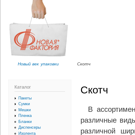
Пер
Вы здесь
ос
со
Новый век упаковки
Скотч
Каталог
Скотч
Пакеты
Сумки
В ассортиме
Мешки
Пленка
различные виды
Бланки
Диспенсеры
различной шир
Изолента