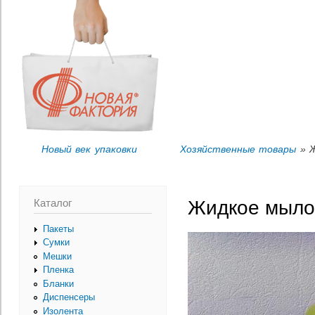
Пер
Вы здесь
ос
со
Новый век упаковки
Хозяйственные товары
» Ж
Каталог
Жидкое мыло 
Пакеты
Сумки
Мешки
Пленка
Бланки
Диспенсеры
Изолента