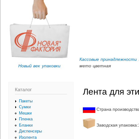
Пер
Вы здесь
ос
со
Кассовые принадлежности
Новый век упаковки
мето цветная
Каталог
Лента для эт
Пакеты
Сумки
Страна производств
Мешки
Пленка
Заводская упаковка:1
Бланки
Диспенсеры
Изолента