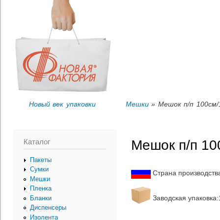
Пер
Вы здесь
ос
со
Новый век упаковки
Мешки
» Мешок п/п 100см/
Каталог
Мешок п/п 10
Пакеты
Сумки
Страна производств
Мешки
Пленка
Заводская упаковка:1
Бланки
Диспенсеры
Изолента