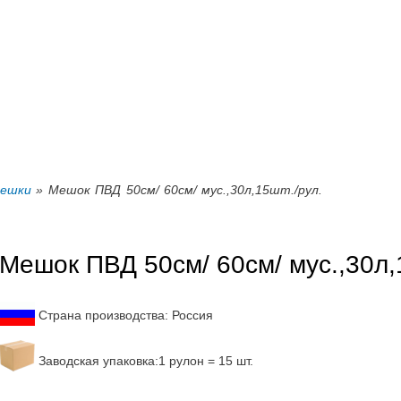
Перейти к
основному
содержанию
ешки
» Мешок ПВД 50см/ 60см/ мус.,30л,15шт./рул.
Мешок ПВД 50см/ 60см/ мус.,30л,
Страна производства: Россия
Заводская упаковка:1 рулон = 15 шт.