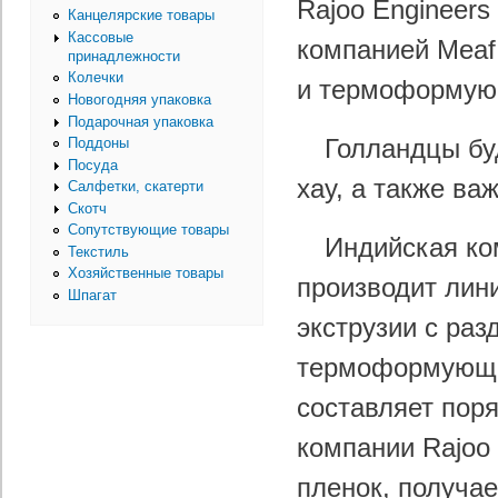
Rajoo Engineers
Канцелярские товары
Кассовые
компанией Meaf
принадлежности
Колечки
и термоформую
Новогодняя упаковка
Подарочная упаковка
Голландцы бу
Поддоны
Посуда
хау, а также ва
Салфетки, скатерти
Скотч
Сопутствующие товары
Индийская ко
Текстиль
Хозяйственные товары
производит лин
Шпагат
экструзии с раз
термоформующее
составляет пор
компании Rajoo
пленок, получае