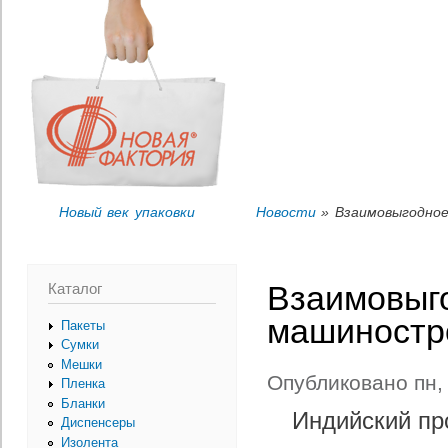
Пер
Вы здесь
ос
со
Новый век упаковки
Новости
» Взаимовыгодно
Каталог
Взаимовыг
машиностр
Пакеты
Сумки
Мешки
Опубликовано пн, 
Пленка
Бланки
Индийский пр
Диспенсеры
Изолента