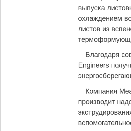
выпуска листов
охлаждением во
листов из вспен
термоформующе
Благодаря со
Engineers полу
энергосберегаю
Компания Meaf
производит над
экструдирован
вспомогательно