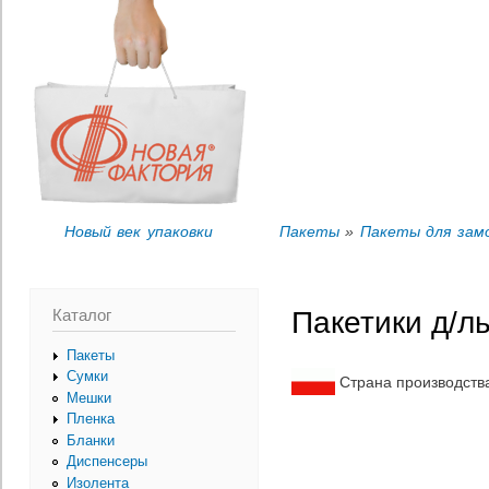
Пер
Вы здесь
ос
со
Новый век упаковки
Пакеты
»
Пакеты для зам
Каталог
Пакетики д/л
Пакеты
Сумки
Страна производств
Мешки
Пленка
Бланки
Диспенсеры
Изолента