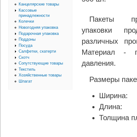
Канцелярские товары
Кассовые
принадлежности
Пакеты пр
Колечки
Новогодняя упаковка
упаковки пр
Подарочная упаковка
различных про
Поддоны
Посуда
Материал - п
Салфетки, скатерти
Скотч
давления.
Сопутствующие товары
Текстиль
Хозяйственные товары
Размеры пак
Шпагат
Ширин
Длин
Толщина 