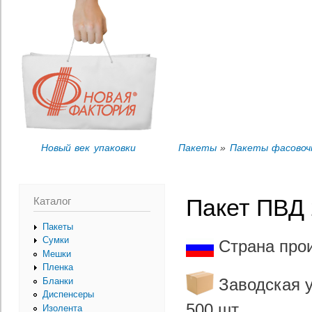
Пер
Вы здесь
ос
со
Новый век упаковки
Пакеты
»
Пакеты фасовоч
Каталог
Пакет ПВД 
Пакеты
Сумки
Страна про
Мешки
Пленка
Заводская у
Бланки
Диспенсеры
500 шт.
Изолента