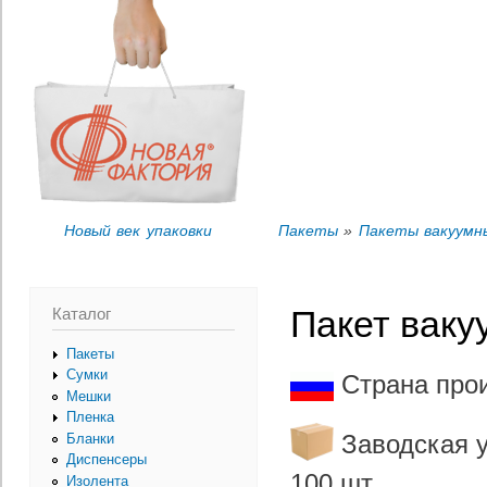
Пер
Вы здесь
ос
со
Новый век упаковки
Пакеты
»
Пакеты вакуумн
Каталог
Пакет ваку
Пакеты
Сумки
Страна про
Мешки
Пленка
Заводская у
Бланки
Диспенсеры
100 шт.
Изолента