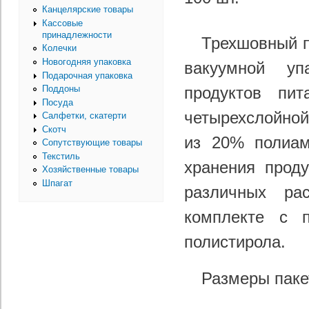
Канцелярские товары
Кассовые
принадлежности
Трехшовный п
Колечки
Новогодняя упаковка
вакуумной уп
Подарочная упаковка
продуктов пит
Поддоны
Посуда
четырехслойно
Салфетки, скатерти
Скотч
из 20% полиам
Сопутствующие товары
Текстиль
хранения прод
Хозяйственные товары
Шпагат
различных ра
комплекте с 
полистирола.
Размеры пак