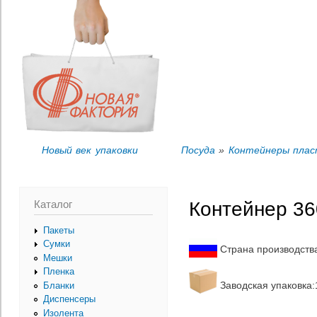
Пер
Вы здесь
ос
со
Новый век упаковки
Посуда
»
Контейнеры плас
Каталог
Контейнер 36
Пакеты
Сумки
Страна производств
Мешки
Пленка
Заводская упаковка:1
Бланки
Диспенсеры
Изолента