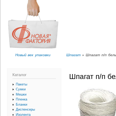
Пер
Вы здесь
ос
со
Новый век упаковки
Шпагат
» Шпагат п/п белый
Каталог
Шпагат п/п бе
Пакеты
Сумки
Мешки
Пленка
Бланки
Диспенсеры
Изолента