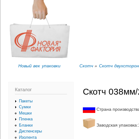
Пер
Вы здесь
ос
со
Новый век упаковки
Скотч
»
Скотч двухсторон
Каталог
Скотч 038мм/
Пакеты
Сумки
Страна производств
Мешки
Пленка
Заводская упаковка:1
Бланки
Диспенсеры
Изолента