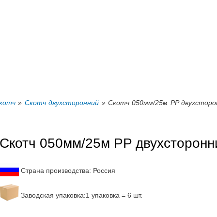
Перейти к
основному
содержанию
котч
»
Скотч двухсторонний
» Скотч 050мм/25м PP двухсторо
Скотч 050мм/25м PP двухсторонн
Страна производства: Россия
Заводская упаковка:1 упаковка = 6 шт.