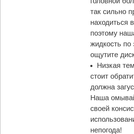
головной бол
так сильно п
находиться 
поэтому наш
жидкость по
ощутите дис
Низкая тем
стоит обрати
должна загус
Наша омывай
своей конси
использовани
непогода!