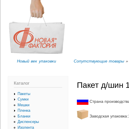
Пер
Вы здесь
ос
со
Новый век упаковки
Сопутствующие товары
» 
Каталог
Пакет д/шин 
Пакеты
Сумки
Страна производств
Мешки
Пленка
Заводская упаковка:
Бланки
Диспенсеры
Изолента