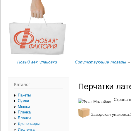
Пер
Вы здесь
ос
со
Новый век упаковки
Сопутствующие товары
» 
Каталог
Перчатки лат
Пакеты
Страна 
Сумки
Мешки
Пленка
Заводская упаковка:1
Бланки
Диспенсеры
Изолента