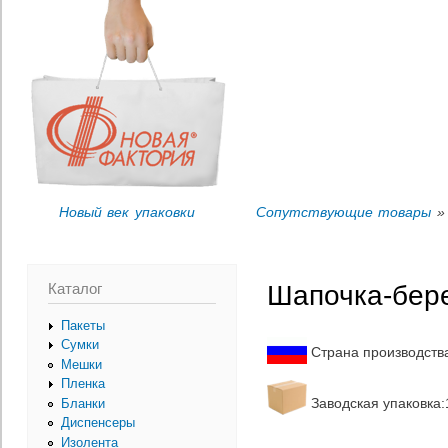
Пер
Вы здесь
ос
со
Новый век упаковки
Сопутствующие товары
» 
Каталог
Шапочка-бере
Пакеты
Сумки
Страна производств
Мешки
Пленка
Заводская упаковка:1
Бланки
Диспенсеры
Изолента