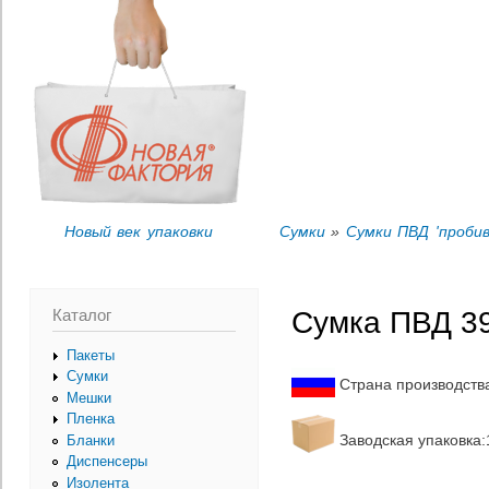
Пер
Вы здесь
ос
со
Новый век упаковки
Сумки
»
Сумки ПВД 'пробив
Каталог
Сумка ПВД 39
Пакеты
Сумки
Страна производств
Мешки
Пленка
Заводская упаковка:1
Бланки
Диспенсеры
Изолента